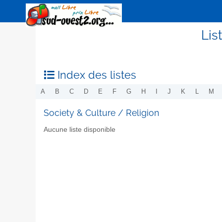
Lis
Index des listes
A
B
C
D
E
F
G
H
I
J
K
L
M
Society & Culture / Religion
Aucune liste disponible