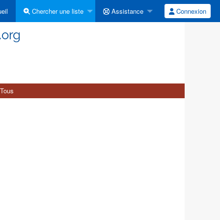
eil
Chercher une liste
Assistance
Connexion
.org
Tous