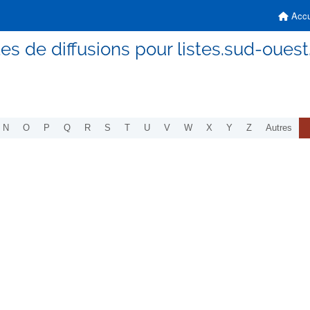
Accu
tes de diffusions pour listes.sud-ouest
N
O
P
Q
R
S
T
U
V
W
X
Y
Z
Autres